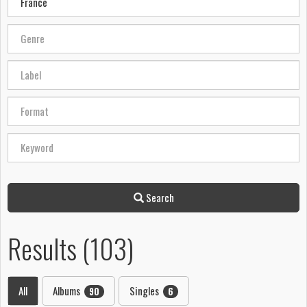
Search
Results (103)
All
Albums
Singles
90
6