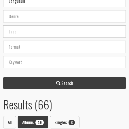
Search
Results (66)
All
Albums
Singles
49
3