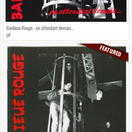
Banlieue Rouge - en attendant demain…
LP
FEATURED