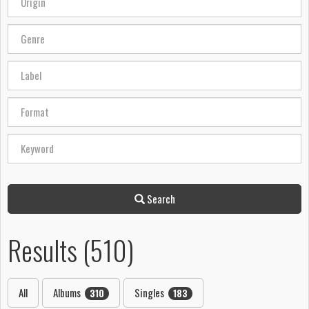
Search
Results (510)
All
Albums
Singles
310
183