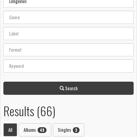
Search
Results (66)
All
Albums
Singles
49
3