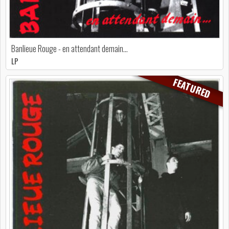
Banlieue Rouge - en attendant demain…
LP
FEATURED