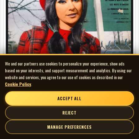
We and our partners use cookies to personalize your experience, show ads
based on your interests, and support measurement and analytics. By using our
website and services, you agree to our use of cookies as described in our
Cookie Policy
.
Chantal Pary - L'Amour Est Passé
LP
ACCEPT ALL
REJECT
MANAGE PREFERENCES